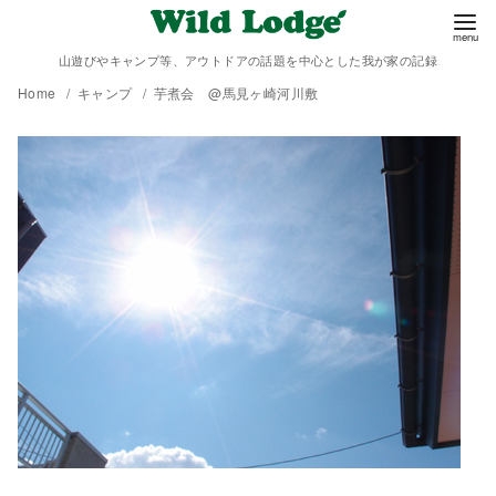
山遊びやキャンプ等、アウトドアの話題を中心とした我が家の記録
Home
キャンプ
芋煮会 @馬見ヶ崎河川敷