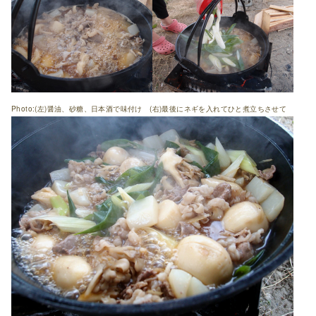
Photo:(左)醤油、砂糖、日本酒で味付け (右)最後にネギを入れてひと煮立ちさせて