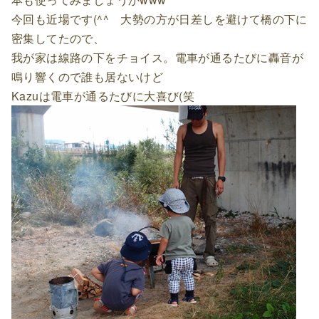
今回も近場です(^^ 大勢の方が日差しを避けて橋の下に
密集してたので、
我が家は線路の下をチョイス。電車が通るたびに轟音が
鳴り響くので誰も居ないけど
Kazuは電車が通るたびに大喜び(笑