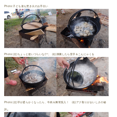
Photo:子ども達も焚き火のお手伝い
Photo:(左)ちょっと使いづらいな(^^; (右)沸騰したら里芋＆こんにゃくを
Photo:(左)芋が柔らかくなったら、牛肉＆舞茸投入！ (右)アク取りがおいしさの秘
。
訣