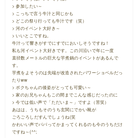
> 参加したい～
> こっちで言う牛汁と同じかも
> どこの祭り行っても牛汁です（笑）
> 河のイベント大好き～
> いいとこですね。
牛汁って響きがすでにすでにおいしそうですね！
私も河イベント大好きです。この川沿いで年に一度
直径数メートルの巨大な芋煮鍋のイベントがあるんで
す。
芋煮をよそうのは先端が改造されたパワーショベルだっ
たりww
> ボクちゃんの後姿がとっても可愛い～
> 家のお兄ちゃんもこの間までこんな感じだったのに
> 今では低い声で「ただいま～」ですよ（苦笑）
あはは、うちもそのうち玄関にでかい靴が
ごろごろしだすんでしょうね(笑
かわいい声でパパってかまってくれるのも今のうちだけ
ですね～(^^;