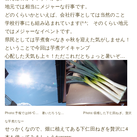
地元では相当にメジャーな行事です。
どのくらいかといえば、会社行事としては当然のこと
学校行事にも組み込まれています(^^; そのくらい地元
ではメジャーなイベントです。
県民としては芋煮食べなきゃ秋を迎えた気がしません！
ということで今回は芋煮デイキャンプ
心配した天気も上々！ただこれだとちょっと暑いぞ…
Photo:予報では35℃… 暑いだろうな… Photo:収穫した下仁田ねぎ。贅沢
な芋煮だなー
せっかくなので、畑に植えてある下仁田ねぎを贅沢に4
本も使ってみましょうかwww