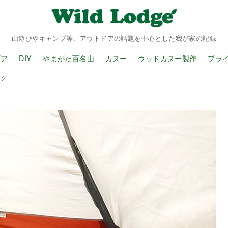
山遊びやキャンプ等、アウトドアの話題を中心とした我が家の記録
ギア
DIY
やまがた百名山
カヌー
ウッドカヌー製作
プラ
ング