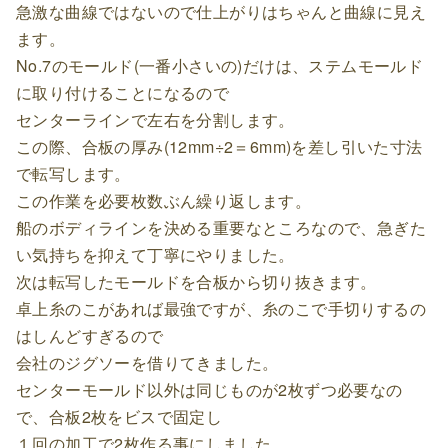
急激な曲線ではないので仕上がりはちゃんと曲線に見え
ます。
No.7のモールド(一番小さいの)だけは、ステムモールド
に取り付けることになるので
センターラインで左右を分割します。
この際、合板の厚み(12mm÷2＝6mm)を差し引いた寸法
で転写します。
この作業を必要枚数ぶん繰り返します。
船のボディラインを決める重要なところなので、急ぎた
い気持ちを抑えて丁寧にやりました。
次は転写したモールドを合板から切り抜きます。
卓上糸のこがあれば最強ですが、糸のこで手切りするの
はしんどすぎるので
会社のジグソーを借りてきました。
センターモールド以外は同じものが2枚ずつ必要なの
で、合板2枚をビスで固定し
１回の加工で2枚作る事にしました。