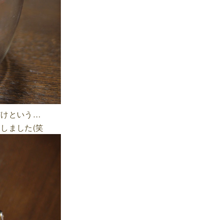
だけという…
しました(笑