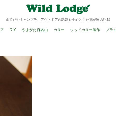
山遊びやキャンプ等、アウトドアの話題を中心とした我が家の記録
ギア
DIY
やまがた百名山
カヌー
ウッドカヌー製作
プラ