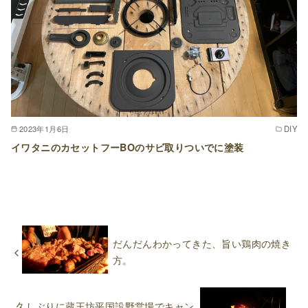
2023年1月6日
DIY
イワタニのカセットフーBOのサビ取りついでに塗装
だんだんわかってきた、旨い鶏肉の焼き
方。
久しぶりに蔵王坊平国設野営場でキャン