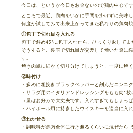
今日は、というか今日もお金ないので鶏肉中心で
ところで最近、鶏肉をいかに手間を掛けずに美味
何度か試してみて出来上がってきた私なりの鶏肉
①包丁で切れ目を入れる
包丁で斜め45°に包丁入れたら、ひっくり返してま
そうすると、裏表で切れ目が交差して焼いた際に
す。
焼き肉風に細かく切り分けてしまうと、一度に焼
②味付け
・多めに粗挽きブラックペッパーと刻んだニンニ
・サラダ用のイタリアンドレッシングをもも肉1枚
（量はお好みで大丈夫です。入れすぎてもしょっ
・ハイボール用に持参したウイスキーを適当に入れ
③ねかせる
・調味料が鶏肉全体に行き渡るくらいに混ぜたら1