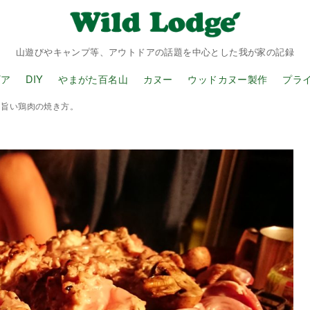
山遊びやキャンプ等、アウトドアの話題を中心とした我が家の記録
ギア
DIY
やまがた百名山
カヌー
ウッドカヌー製作
プラ
、旨い鶏肉の焼き方。