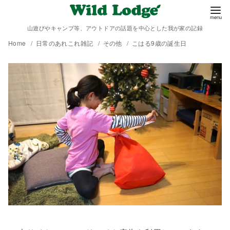
山遊びやキャンプ等、アウトドアの話題を中心とした我が家の記録
Home
日常のあれこれ雑記
その他
こはる9歳の誕生日