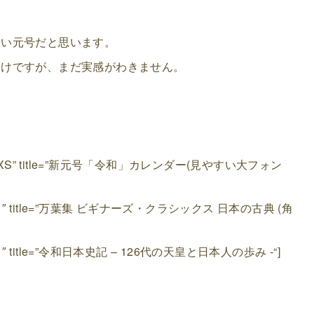
良い元号だと思います。
わけですが、まだ実感がわきません。
。
”B07PC3M4XS” title=”新元号「令和」カレンダー(見やすい大フォン
4043574061″ title=”万葉集 ビギナーズ・クラシックス 日本の古典 (角
47097971″ title=”令和日本史記 – 126代の天皇と日本人の歩み -“]