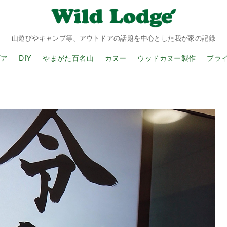
山遊びやキャンプ等、アウトドアの話題を中心とした我が家の記録
ギア
DIY
やまがた百名山
カヌー
ウッドカヌー製作
プラ