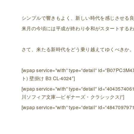
シンプルで響きもよく、新しい時代を感じさせる
来月の今頃には平成が終わり令和がスタートする
さて、来たる新時代をどう乗り越えてゆくべきか
[wpap service=”with” type=”detail” id=
ト) 壁掛け B3 CL-4024″]
[wpap service=”with” type=”detail” id=”
川ソフィア文庫―ビギナーズ・クラシックス)”]
[wpap service=”with” type=”detail” id=”48