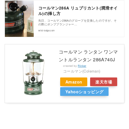
コールマン286A リュブリカント(潤滑オイ
ル)の挿し方
先日、コールマン286Aのグローブを交換したのですが、そ
の際にポンププランジャー…
wild-lodge.com
コールマン ランタン ワンマ
ントルランタン 286A740J
created by
Rinker
コールマン(Coleman)
Amazon
楽天市場
Yahooショッピング