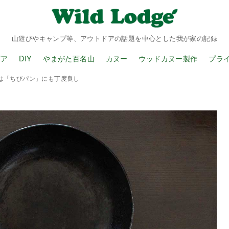
山遊びやキャンプ等、アウトドアの話題を中心とした我が家の記録
ギア
DIY
やまがた百名山
カヌー
ウッドカヌー製作
プラ
は「ちびパン」にも丁度良し