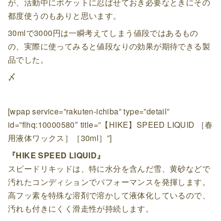
が、活動中にポケットに忍ばせておき必要なときにその
都度使うのもありと思います。
30mlで3000円は一瞬考えてしまう値段ではあるもの
の、実際に使ってみると値段なりの効果が期待できる製
品でした。
〆
[wpap service=”rakuten-ichiba” type=”detail”
id=”flhq:10000580″ title=”【HIKE】SPEED LIQUID ［春
用液体ワックス］［30ml］”]
『HIKE SPEED LIQUID』
スピードリキッドは、特に水分を含んだ雪、黄砂などで
汚れたコンディションでパフォーマンスを発揮します。
高フッ素を特殊な溶剤で溶かして液体化しているので、
汚れも付きにくく滑走性が持続します。