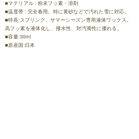
■マテリアル : 粉末フッ素・溶剤
■温度帯 : 完全春用。特に黄砂などで汚れた雪に対応。
■特長:スプリング、サマーシーズン専用液体ワックス。
高フッ素を液体化し、撥水性、対汚濁性に優れる。
■容量:30ml
■原産国:日本