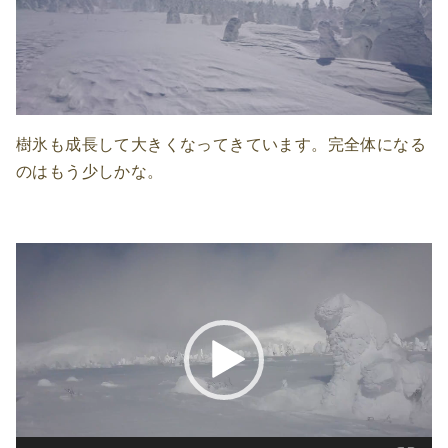
樹氷も成長して大きくなってきています。完全体になる
のはもう少しかな。
動
画
プ
レ
ー
ヤ
ー